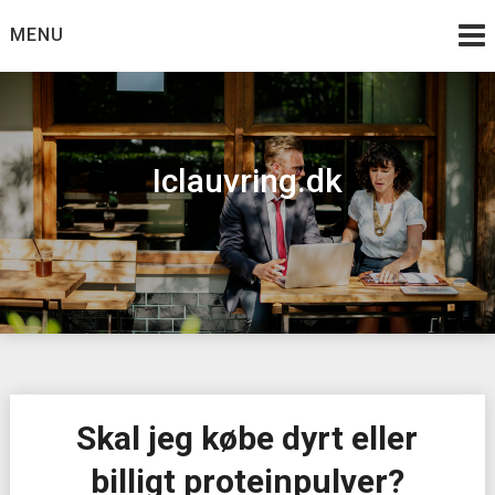
Skip
MENU
to
content
Iclauvring.dk
Skal jeg købe dyrt eller
billigt proteinpulver?