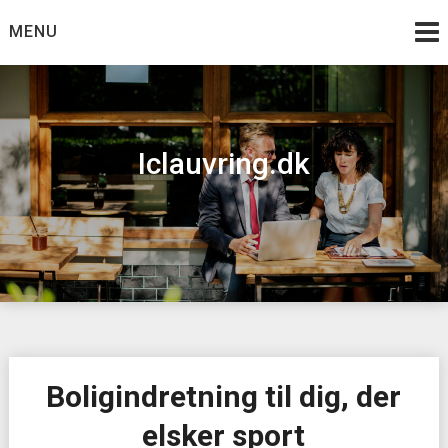
Skip
MENU
to
content
Iclauvring.dk
Boligindretning til dig, der
elsker sport