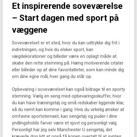
Et inspirerende soveværelse
– Start dagen med sport på
væggene
Soveværelset er et sted, hvor du kan udtrykke dig frit i
indretningen, og hvis du elsker sport, kan
vægdekorationer og billeder være en oplagt måde at
skabe den rette stemning på. Hæng motiverende citater
eller billeder op af dine favoritatleter, som kan minde dig
om dine egne mål, hver gang du står op.
Opbevaring i soveværelset kan også bidrage til en sporty
stemning. Vælg en seng med opbevaringsskuffer, hvor
du kan have træningstøj og små redskaber liggende klar,
så du nemt kan komme i gang. Hvis du virkelig ønsker at
omfavne sportstemaet, kan sengetøj og puder i dine
yndlingsholds farver være et sjovt og personligt valg.
Personligt har jeg selv Manchester U sengetøj, det
krævede dog lidt at også få konen overtalt til at syntes