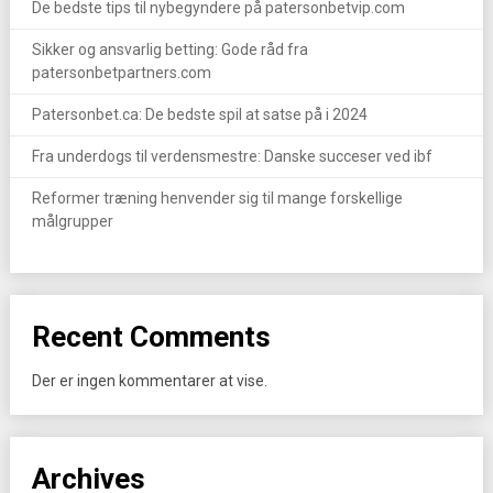
De bedste tips til nybegyndere på patersonbetvip.com
Sikker og ansvarlig betting: Gode råd fra
patersonbetpartners.com
Patersonbet.ca: De bedste spil at satse på i 2024
Fra underdogs til verdensmestre: Danske succeser ved ibf
Reformer træning henvender sig til mange forskellige
målgrupper
Recent Comments
Der er ingen kommentarer at vise.
Archives