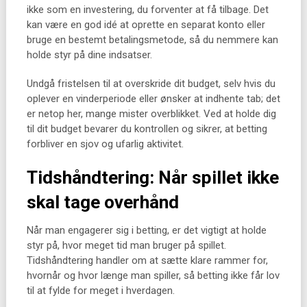
ikke som en investering, du forventer at få tilbage. Det
kan være en god idé at oprette en separat konto eller
bruge en bestemt betalingsmetode, så du nemmere kan
holde styr på dine indsatser.
Undgå fristelsen til at overskride dit budget, selv hvis du
oplever en vinderperiode eller ønsker at indhente tab; det
er netop her, mange mister overblikket. Ved at holde dig
til dit budget bevarer du kontrollen og sikrer, at betting
forbliver en sjov og ufarlig aktivitet.
Tidshåndtering: Når spillet ikke
skal tage overhånd
Når man engagerer sig i betting, er det vigtigt at holde
styr på, hvor meget tid man bruger på spillet.
Tidshåndtering handler om at sætte klare rammer for,
hvornår og hvor længe man spiller, så betting ikke får lov
til at fylde for meget i hverdagen.