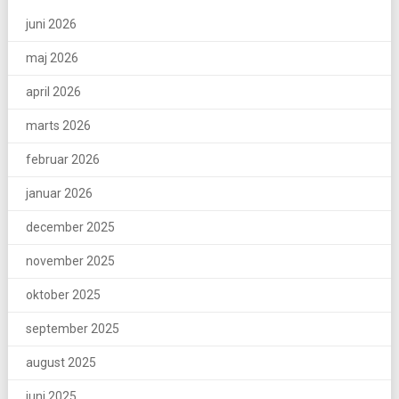
juni 2026
maj 2026
april 2026
marts 2026
februar 2026
januar 2026
december 2025
november 2025
oktober 2025
september 2025
august 2025
juni 2025