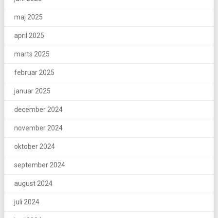
maj 2025
april 2025
marts 2025
februar 2025
januar 2025
december 2024
november 2024
oktober 2024
september 2024
august 2024
juli 2024