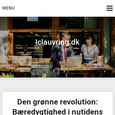
Skip
MENU
to
content
Iclauvring.dk
Den grønne revolution:
Bæredygtighed i nutidens