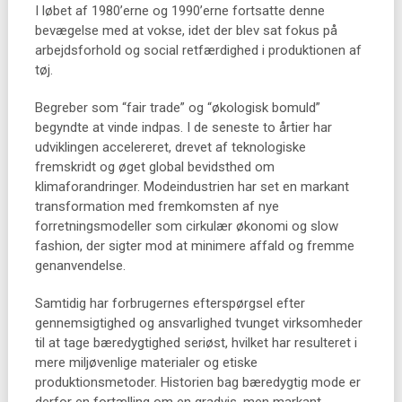
I løbet af 1980’erne og 1990’erne fortsatte denne
bevægelse med at vokse, idet der blev sat fokus på
arbejdsforhold og social retfærdighed i produktionen af
tøj.
Begreber som “fair trade” og “økologisk bomuld”
begyndte at vinde indpas. I de seneste to årtier har
udviklingen accelereret, drevet af teknologiske
fremskridt og øget global bevidsthed om
klimaforandringer. Modeindustrien har set en markant
transformation med fremkomsten af nye
forretningsmodeller som cirkulær økonomi og slow
fashion, der sigter mod at minimere affald og fremme
genanvendelse.
Samtidig har forbrugernes efterspørgsel efter
gennemsigtighed og ansvarlighed tvunget virksomheder
til at tage bæredygtighed seriøst, hvilket har resulteret i
mere miljøvenlige materialer og etiske
produktionsmetoder. Historien bag bæredygtig mode er