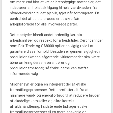
om mere end blot at vælge bæredygtige materialer; det
indebærer en holistisk tilgang til hele værdikæden, fra
råvareudvinding til det øjeblik, tøjet når forbrugeren. En
central del af denne proces er at sikre fair
arbejdsforhold for alle involverede parter.
Dette betyder blandt andet ordentlig løn, sikre
arbejdsmiljøer og respekt for arbejdstider. Certificeringer
som Fair Trade og SA8000 spiller en vigtig rolle i at
garantere disse forhold. Desuden er gennemsigtighed i
produktionskæden afgørende; virksomheder skal være
åbne omkring deres leverandører og
produktionsmetoder, så forbrugerne kan træffe
informerede valg.
Miljøhensyn er også en integreret del af etiske
fremstillingsprocesser. Dette omfatter alt fra at
minimere vand- og energiforbrug til at reducere brugen
af skadelige kemikalier og sikre korrekt
affaldshåndtering. I sidste ende bidrager etiske
fremstillingsprocesser til en mere ansvarlig og